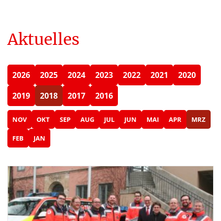
Aktuelles
2026
2025
2024
2023
2022
2021
2020
2019
2018
2017
2016
NOV
OKT
SEP
AUG
JUL
JUN
MAI
APR
MRZ
FEB
JAN