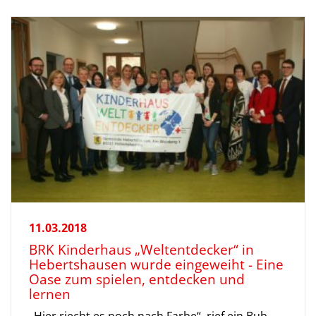
11.03.2018
BRK Kinderhaus „Weltentdecker“ in
Hebertshausen wurde eingeweiht - Eine
Oase zum spielen, entdecken und
lernen
„Hier riecht es noch nach Farbe“, rief ein Bub