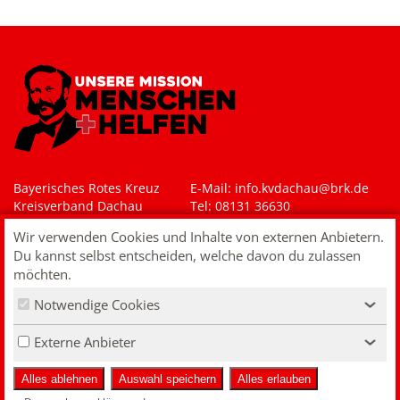
Bayerisches Rotes Kreuz
E-Mail: i
nfo.kvdachau@brk.de
Kreisverband Dachau
Tel: 08131 36630
Rotkreuzplatz 3-4
Wir verwenden Cookies und Inhalte von externen Anbietern.
85221 Dachau
Du kannst selbst entscheiden, welche davon du zulassen
Impressum
möchten.
Datenschutz
Notwendige Cookies
Kontakt
‹
VERTRAG WIDERRUFEN
Externe Anbieter
‹
Alles ablehnen
Auswahl speichern
Alles erlauben