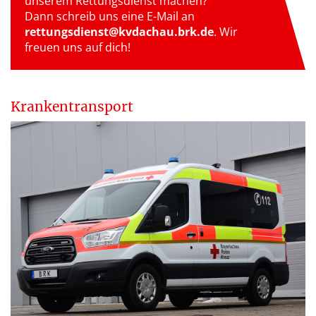
unserem Rettungsdienst machen?
Dann schreib uns eine E-Mail an
rettungsdienst@kvdachau.brk.de
. Wir
freuen uns auf dich!
Krankentransport