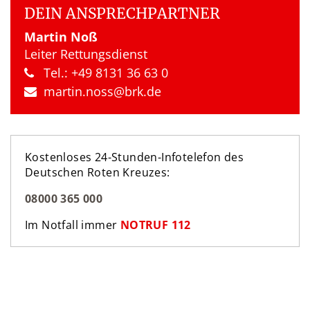
DEIN ANSPRECH­PARTNER
Martin Noß
Leiter Rettungsdienst
Tel.: +49 8131 36 63 0
martin.​noss​@brk.​de
Kostenloses 24-Stunden-Infotelefon des
Deutschen Roten Kreuzes:
08000 365 000
Im Notfall immer
NOTRUF 112