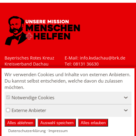
Bayerisches Rotes Kreuz
E-Mail: i
nfo.kvdachau@brk.de
Kreisverband Dachau
Tel: 08131 36630
Rotkreuzplatz 3-4
Wir verwenden Cookies und Inhalte von externen Anbietern.
85221 Dachau
Du kannst selbst entscheiden, welche davon du zulassen
Impressum
möchten.
Datenschutz
Notwendige Cookies
Kontakt
‹
VERTRAG WIDERRUFEN
Externe Anbieter
‹
Alles ablehnen
Auswahl speichern
Alles erlauben
Datenschutzerklärung
·
Impressum