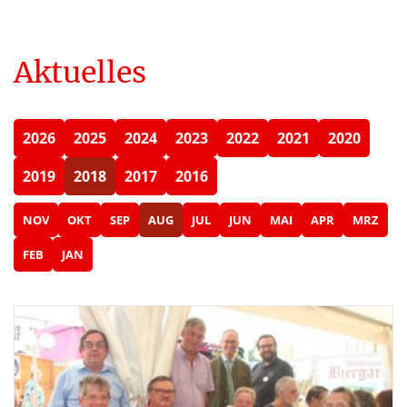
Aktuelles
2026
2025
2024
2023
2022
2021
2020
2019
2018
2017
2016
NOV
OKT
SEP
AUG
JUL
JUN
MAI
APR
MRZ
FEB
JAN