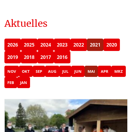
Aktuelles
2026
2025
2024
2023
2022
2021
2020
2019
2018
2017
2016
NOV
OKT
SEP
AUG
JUL
JUN
MAI
APR
MRZ
FEB
JAN