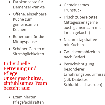
Farbkonzepte für
Gemeinsames
Demenzerkrankte
Frühstück
Offene, einsehbare
Frisch zubereitetes
Küche zum
Mittagessen (gerne
gemeinsamen
auch gemeinsam mit
Kochen
Ihnen gekocht)
Ruheraum für die
Nachmittagskaffee
Mittagspause
mit Kuchen
Schöner Garten mit
Zwischenmahlzeiten
Sitzmöglichkeiten
nach Bedarf
Individuelle
Berücksichtigung
Betreuung und
besonderer
Pflege
Ernährungsbedürfniss
Unser geschultes,
(z.B. Diabetes,
einfühlsames Team
Schluckbeschwerden)
besteht aus:
Examinierten
Pflegefachkräften