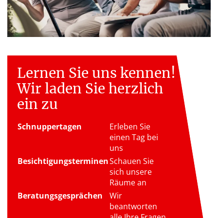
Lernen Sie uns kennen!
Wir laden Sie herzlich
ein zu
Schnuppertagen
Erleben Sie
einen Tag bei
uns
Besichtigungsterminen
Schauen Sie
sich unsere
Räume an
Beratungsgesprächen
Wir
beantworten
alle Ihre Fragen