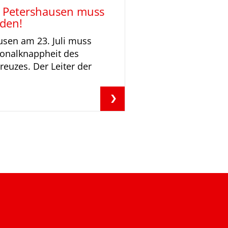
n Petershausen muss
den!
usen am 23. Juli muss
sonalknappheit des
euzes. Der Leiter der