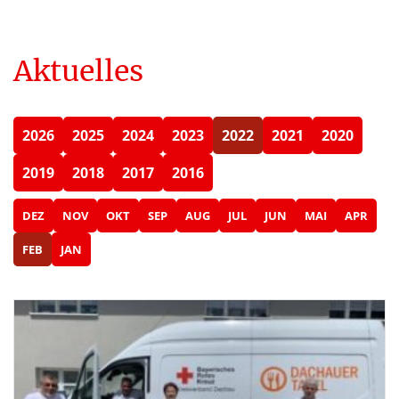
Aktuelles
2026
2025
2024
2023
2022
2021
2020
2019
2018
2017
2016
DEZ
NOV
OKT
SEP
AUG
JUL
JUN
MAI
APR
FEB
JAN