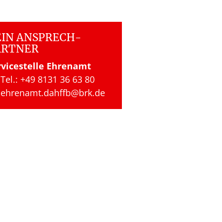
IN ANSPRECH­
ARTNER
rvicestelle Ehrenamt
Tel.: +49 8131 36 63 80
ehrenamt.​dahffb​@brk.​de