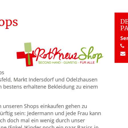
ops
DE
P
Se
ps
sfeld, Markt Indersdorf und Odelzhausen
ch bestens erhaltene Bekleidung zu einem
in unseren Shops einkaufen gehen zu
rftig sein: Jedermann und jede Frau kann
ich doch mal ein wenig durch unser
ine (Enkel-)Kinder noch ein paar Basics in