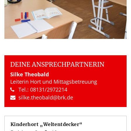
DEINE ANSPRECH­PARTNERIN
Silke Theobald
Leiterin Hort und Mittagsbetreuung
Tel.: 08131/2972214
silke.​theobald​@brk.​de
Kinder­hort „Welt­ent­decker“