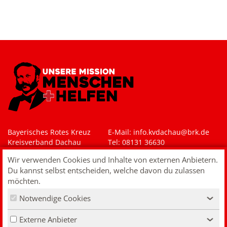
Bayerisches Rotes Kreuz
E-Mail: i
nfo.kvdachau@brk.de
Kreisverband Dachau
Tel: 08131 36630
Rotkreuzplatz 3-4
Wir verwenden Cookies und Inhalte von externen Anbietern.
85221 Dachau
Du kannst selbst entscheiden, welche davon du zulassen
Impressum
möchten.
Datenschutz
Notwendige Cookies
Kontakt
‹
VERTRAG WIDERRUFEN
Externe Anbieter
‹