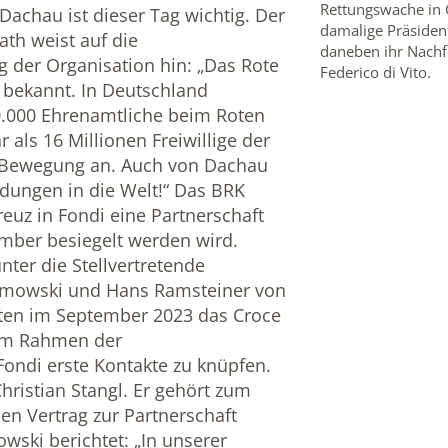
Rettungswache in 
achau ist dieser Tag wichtig. Der
damalige Präsident
th weist auf die
daneben ihr Nachfo
der Organisation hin: „Das Rote
Federico di Vito.
t bekannt. In Deutschland
0.000 Ehrenamtliche beim Roten
als 16 Millionen Freiwillige der
-Bewegung an. Auch von Dachau
dungen in die Welt!“ Das BRK
euz in Fondi eine Partnerschaft
mber besiegelt werden wird.
nter die Stellvertretende
Gumowski und Hans Ramsteiner von
atten im September 2023 das Croce
 im Rahmen der
ondi erste Kontakte zu knüpfen.
Christian Stangl. Er gehört zum
n Vertrag zur Partnerschaft
wski berichtet: „In unserer