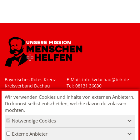
Bayerisches Rotes Kreuz
E-Mail: i
nfo.kvdachau@brk.de
Kreisverband Dachau
Tel: 08131 36630
Rotkreuzplatz 3-4
Wir verwenden Cookies und Inhalte von externen Anbietern.
85221 Dachau
Du kannst selbst entscheiden, welche davon du zulassen
Impressum
möchten.
Datenschutz
Notwendige Cookies
Kontakt
‹
VERTRAG WIDERRUFEN
Externe Anbieter
‹