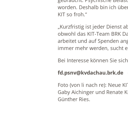
gebraucht. Psychische Belast
worden. Deshalb bin ich übe
KIT so froh.“
„Kurzfristig ist jeder Dienst 
obwohl das KIT-Team BRK Da
arbeitet und auf Spenden ang
immer mehr werden, sucht er
Bei Interesse können Sie sic
fd.psnv@kvdachau.brk.de
o
Foto (von li nach re): Neue KI
Gaby Aichinger und Renate K
Günther Ries.