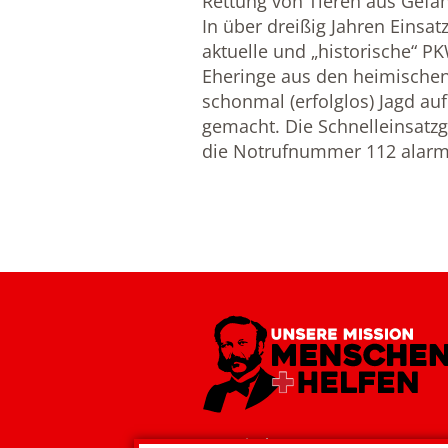
Rettung von Tieren aus Gefa
In über dreißig Jahren Einsa
aktuelle und „historische“ P
Eheringe aus den heimische
schonmal (erfolglos) Jagd au
gemacht. Die Schnelleinsatz
die Notrufnummer 112 alarm
Bayerisches Rotes Kreuz