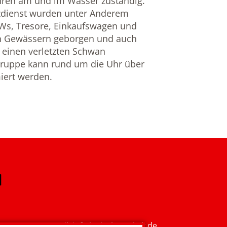
hren am und im Wasser zuständig.
tzdienst wurden unter Anderem
KWs, Tresore, Einkaufswagen und
n Gewässern geborgen und auch
f einen verletzten Schwan
gruppe kann rund um die Uhr über
iert werden.
E-Mail: i
nfo.kvdachau@brk.de