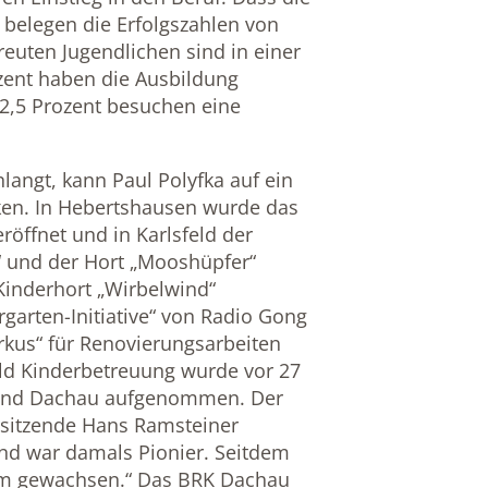
, belegen die Erfolgszahlen von
treuten Jugendlichen sind in einer
zent haben die Ausbildung
2,5 Prozent besuchen eine
angt, kann Paul Polyfka auf ein
cken. In Hebertshausen wurde das
röffnet und in Karlsfeld der
“ und der Hort „Mooshüpfer“
 Kinderhort „Wirbelwind“
rgarten-Initiative“ von Radio Gong
irkus“ für Renovierungsarbeiten
ld Kinderbetreuung wurde vor 27
band Dachau aufgenommen. Der
rsitzende Hans Ramsteiner
and war damals Pionier. Seitdem
orm gewachsen.“ Das BRK Dachau