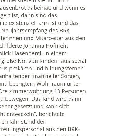
interstiefeln steckt, nicht
Pausenbrot dabeihat, und wenn es
ert ist, dann sind das
ie existenziell arm ist und das
em Neujahrsempfang des BRK
terinnen und Mitarbeiter aus den
childerte Johanna Hofmeir,
tblick Hasenbergl, in einem
 große Not von Kindern aus sozial
aus prekären und bildungsfernen
nhaltender finanzieller Sorgen,
und beengtem Wohnraum unter
r Dreizimmerwohnung 13 Personen
h zu bewegen. Das Kind wird dann
seher gesetzt und kann sich
ht entwickeln“, berichtete
en Jahr stand der
treuungspersonal aus den BRK-