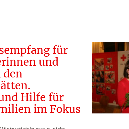
sempfang für
erinnen und
n den
ätten.
nd Hilfe für
milien im Fokus