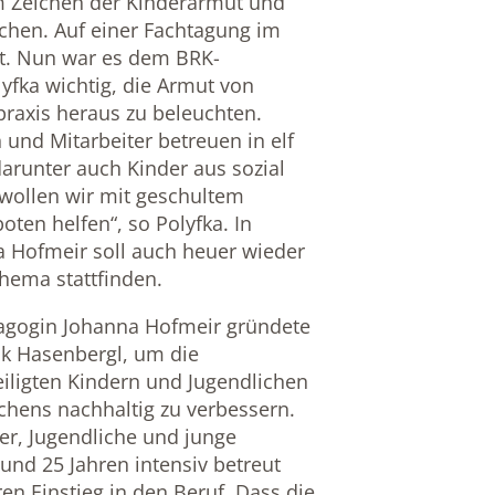
m Zeichen der Kinderarmut und
achen. Auf einer Fachtagung im
t. Nun war es dem BRK-
lyfka wichtig, die Armut von
praxis heraus zu beleuchten.
 und Mitarbeiter betreuen in elf
darunter auch Kinder aus sozial
wollen wir mit geschultem
ten helfen“, so Polyfka. In
 Hofmeir soll auch heuer wieder
hema stattfinden.
dagogin Johanna Hofmeir gründete
ick Hasenbergl, um die
ligten Kindern und Jugendlichen
hens nachhaltig zu verbessern.
er, Jugendliche und junge
nd 25 Jahren intensiv betreut
en Einstieg in den Beruf. Dass die