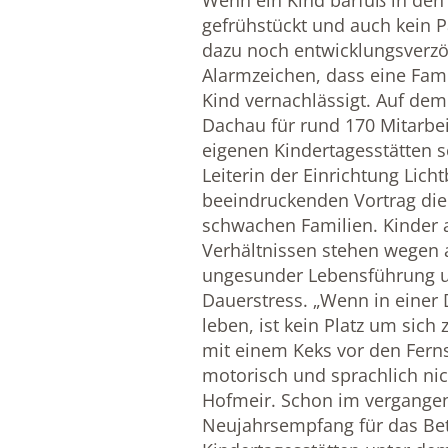
Wenn ein Kind barfuß in den W
gefrühstückt und auch kein 
dazu noch entwicklungsverzög
Alarmzeichen, dass eine Famil
Kind vernachlässigt. Auf d
Dachau für rund 170 Mitarbei
eigenen Kindertagesstätten s
Leiterin der Einrichtung Lich
beeindruckenden Vortrag die
schwachen Familien. Kinder 
Verhältnissen stehen wegen a
ungesunder Lebensführung 
Dauerstress. „Wenn in eine
leben, ist kein Platz um sic
mit einem Keks vor den Fern
motorisch und sprachlich nic
Hofmeir. Schon im vergangen
Neujahrsempfang für das Be